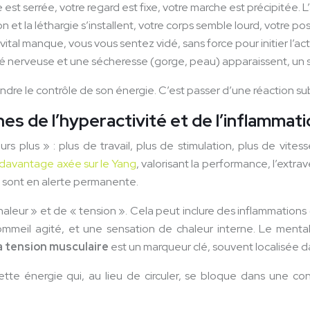
st serrée, votre regard est fixe, votre marche est précipitée. L
 et la léthargie s’installent, votre corps semble lourd, votre po
ital manque, vous vous sentez vidé, sans force pour initier l’act
été nerveuse et une sécheresse (gorge, peau) apparaissent, un 
ndre le contrôle de son énergie. C’est passer d’une réaction su
es de l’hyperactivité et de l’inflammat
urs plus » : plus de travail, plus de stimulation, plus de vit
t davantage axée sur le Yang
, valorisant la performance, l’extr
s sont en alerte permanente.
aleur » et de « tension ». Cela peut inclure des inflammatio
mmeil agité, et une sensation de chaleur interne. Le mental e
a tension musculaire
est un marqueur clé, souvent localisée da
ette énergie qui, au lieu de circuler, se bloque dans une con