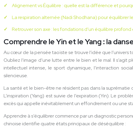
Alignement vs Équilibre : quelle est la différence et pourq
La respiration alternée (Nadi Shodhana) pour équilibrer
Retrouver son axe : les fondations d’un équilibre profond 
Comprendre le Yin et le Yang : la danse 
Au cœur de la pensée taoïste se trouve l’idée que l’univers to
Oubliez l’image d’une lutte entre le bien et le mal. Il s’agi
intellectuel intense, le sport dynamique, l’interaction soci
silencieuse.
La santé et le bien-être ne résident pas dans la suprématie de 
L’inspiration (Yang) est suivie de l’expiration (Yin). Le p
excès qui appelle inévitablement un effondrement ou une st
Apprendre à s’équilibrer commence par un diagnostic personne
chinoise identifie quatre états principaux de déséquilibre :