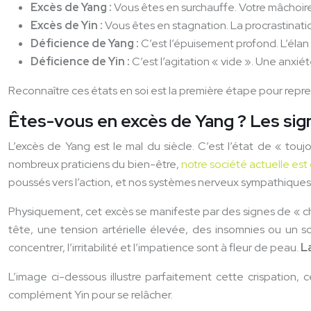
Excès de Yang :
Vous êtes en surchauffe. Votre mâchoire e
Excès de Yin :
Vous êtes en stagnation. La procrastination
Déficience de Yang :
C’est l’épuisement profond. L’élan v
Déficience de Yin :
C’est l’agitation « vide ». Une anxi
Reconnaître ces états en soi est la première étape pour repre
Êtes-vous en excès de Yang ? Les sign
L’excès de Yang est le mal du siècle. C’est l’état de « toujo
nombreux praticiens du bien-être,
notre société actuelle es
poussés vers l’action, et nos systèmes nerveux sympathique
Physiquement, cet excès se manifeste par des signes de « ch
tête, une tension artérielle élevée, des insomnies ou un so
concentrer, l’irritabilité et l’impatience sont à fleur de peau.
L
L’image ci-dessous illustre parfaitement cette crispation, c
complément Yin pour se relâcher.