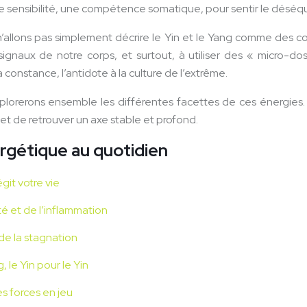
r une sensibilité, une compétence somatique, pour sentir le désé
allons pas simplement décrire le Yin et le Yang comme des co
 signaux de notre corps, et surtout, à utiliser des « micro-
constance, l’antidote à la culture de l’extrême.
xplorerons ensemble les différentes facettes de ces énergie
 et de retrouver un axe stable et profond.
rgétique au quotidien
égit votre vie
é et de l’inflammation
 de la stagnation
, le Yin pour le Yin
es forces en jeu