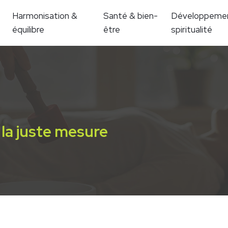
Harmonisation &
Santé & bien-
Développemen
équilibre
être
spiritualité
e la juste mesure