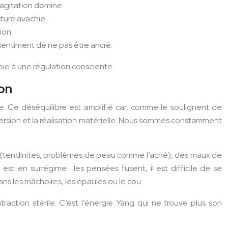
’agitation domine.
sture avachie.
ion.
sentiment de ne pas être ancré.
bie à une régulation consciente.
ion
esse. Ce déséquilibre est amplifié car, comme le soulignent de
aversion et la réalisation matérielle. Nous sommes constamment
ns (tendinites, problèmes de peau comme l’acné), des maux de
st en surrégime : les pensées fusent, il est difficile de se
ns les mâchoires, les épaules ou le cou.
traction stérile. C’est l’énergie Yang qui ne trouve plus son