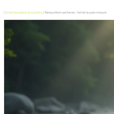
/
Harmonisation & équilibre
/ Rééquilibrer ses forces : l’art de la juste mesure