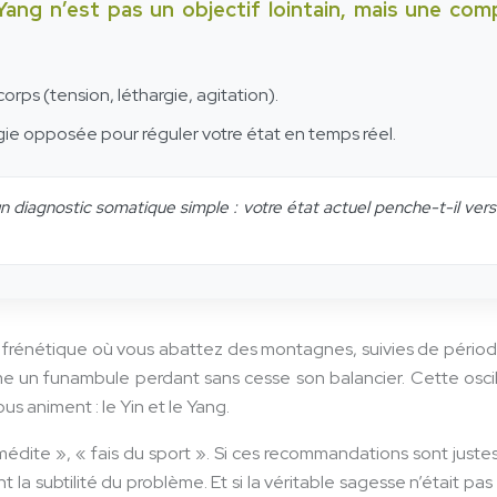
n-Yang n’est pas un objectif lointain, mais une c
rps (tension, léthargie, agitation).
gie opposée pour réguler votre état en temps réel.
diagnostic somatique simple : votre état actuel penche-t-il vers u
é frénétique où vous abattez des montagnes, suivies de pério
 un funambule perdant sans cesse son balancier. Cette oscilla
 animent : le Yin et le Yang.
« médite », « fais du sport ». Si ces recommandations sont just
 la subtilité du problème. Et si la véritable sagesse n’était pas